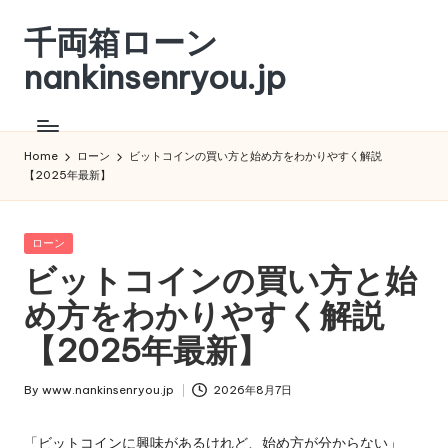
千両箱ローン
Skip
to
nankinsenryou.jp
content
Home
ローン
ビットコインの買い方と始め方をわかりやすく解説
【2025年最新】
Posted
ローン
in
ビットコインの買い方と始
め方をわかりやすく解説
【2025年最新】
By
www.nankinsenryou.jp
2026年8月7日
Posted
by
「ビットコインに興味があるけれど、始め方が分からない」