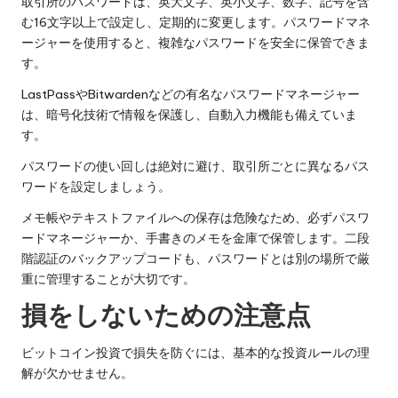
取引所のパスワードは、英大文字、英小文字、数字、記号を含
む16文字以上で設定し、定期的に変更します。パスワードマネ
ージャーを使用すると、複雑なパスワードを安全に保管できま
す。
LastPassやBitwardenなどの有名なパスワードマネージャー
は、暗号化技術で情報を保護し、自動入力機能も備えていま
す。
パスワードの使い回しは絶対に避け、取引所ごとに異なるパス
ワードを設定しましょう。
メモ帳やテキストファイルへの保存は危険なため、必ずパスワ
ードマネージャーか、手書きのメモを金庫で保管します。二段
階認証のバックアップコードも、パスワードとは別の場所で厳
重に管理することが大切です。
損をしないための注意点
ビットコイン投資で損失を防ぐには、基本的な投資ルールの理
解が欠かせません。