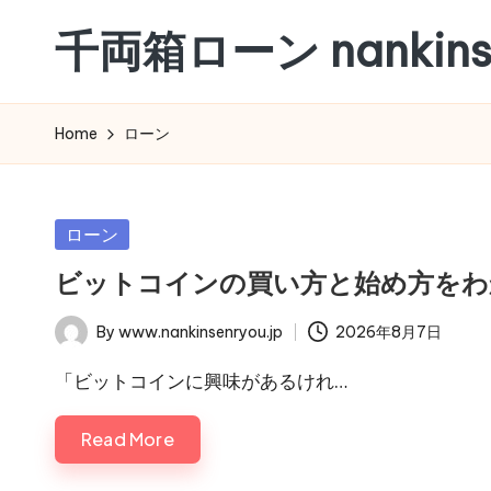
千両箱ローン nankinse
Skip
to
content
Home
ローン
Posted
ローン
in
ビットコインの買い方と始め方をわ
By
www.nankinsenryou.jp
2026年8月7日
Posted
by
「ビットコインに興味があるけれ…
Read More